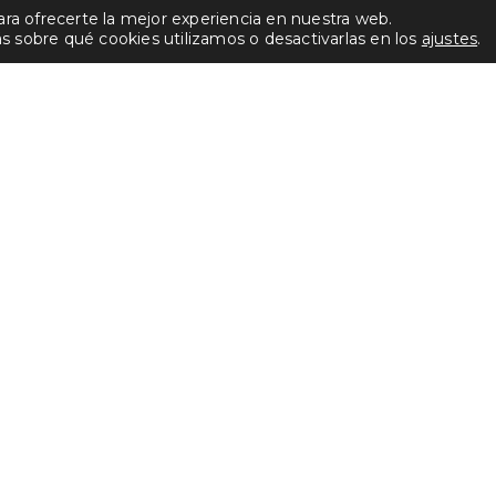
ara ofrecerte la mejor experiencia en nuestra web.
sobre qué cookies utilizamos o desactivarlas en los
ajustes
.
INVESTOR