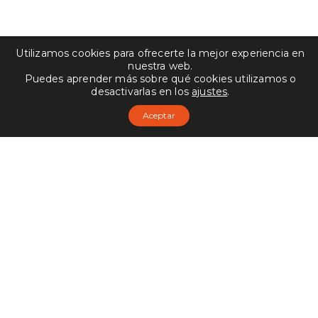
Utilizamos cookies para ofrecerte la mejor experiencia en
nuestra web.
Puedes aprender más sobre qué cookies utilizamos o
desactivarlas en los
ajustes
.
Aceptar
Prevention of Modern Slavery Policy